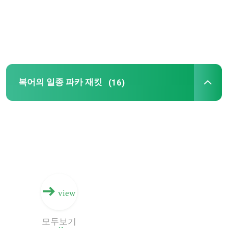
야외 격리된 재킷
복어의 일종 파카 재킷
복어의 일종 파카 재킷
(16)
방풍 소프트셀 재킷
변장 추적 재킷
가벼운 복어의 일종 조끼
통기성 털 재킷
view
하이 웨이스트 스포츠 레깅
모두보기