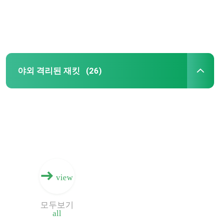
공장 여행
품질 관리
야외 격리된 재킷
(26)
연락주세요
인용문을 요구하세요
스포츠 스키 재킷
view
스포츠는 재킷을 빗발치듯 퍼붓습니다
모두보기
all
스포츠는 재킷이 하락합니다